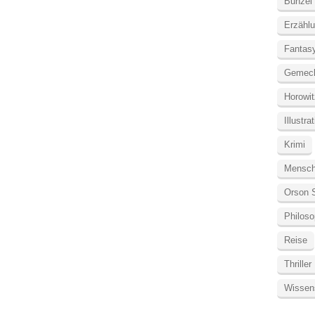
Bunzel
Erzähl
Fantas
Gemec
Horowit
Illustra
Krimi
Mensc
Orson 
Philoso
Reise
Thriller
Wissen