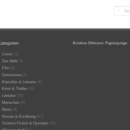
Kategorien
Kristina Ohlsson: Papierjunge
Comic
(1)
Das Web
(3)
Film
(6)
Gemeckere
(8)
Klassiker & Literatur
(4)
Krimi & Thriller
(25)
Literatur
(20)
Menschen
(6)
Reise
(4)
Roman & Erzählung
(67)
Science Fiction & Dystopie
(19)