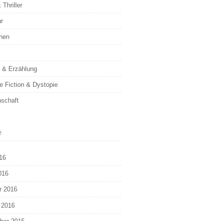
 Thriller
ur
hen
& Erzählung
e Fiction & Dystopie
schaft
e
16
016
r 2016
 2016