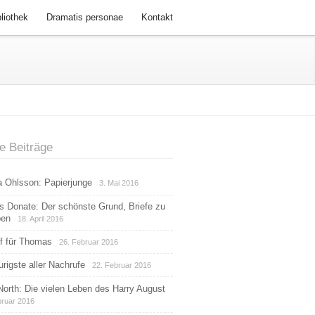
bliothek
Dramatis personae
Kontakt
e Beiträge
na Ohlsson: Papierjunge
3. Mai 2016
s Donate: Der schönste Grund, Briefe zu
ben
18. April 2016
f für Thomas
26. Februar 2016
urigste aller Nachrufe
22. Februar 2016
 North: Die vielen Leben des Harry August
bruar 2016