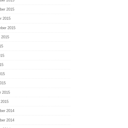
ber 2015
ber 2015
r 2015
ber 2015
 2015
15
015
15
015
015
r 2015
 2015
ber 2014
ber 2014