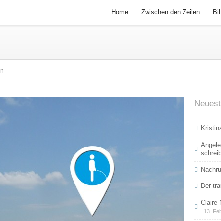
Home
Zwischen den Zeilen
Bi
en
Neuest
Kristi
Angele
schrei
Nachru
Der tra
Claire
13. Fe