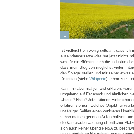
Ist vielleicht ein wenig seltsam, dass ic
auseindandersetze (das hat jetzt nichts m
was für ein Blödsinn sich die Industrie do
dass mein Blog von möglichst vielen Inter
den Spiegel stellen und mir selber etwas e
Definition (siehe
Wikipedia
) schon zum Tei
Kann mir aber mal jemand erklären, warum
umgehend auf Facebook und ähnlichen Ne
Uhrzeit? Hallo? Jetzt können Einbrecher si
erfahren sie nun, welches Objekt für wie 
unzähliger Selfies einen konkreten Überbl
schon meinen genauen Aufenthaltsort und 
die Kameraüberwachung öffentlicher Plät
sich auch keiner über die NSA zu beschwer
eingeschränkten Nutzerkreis sogar sicher