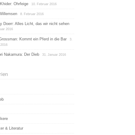
Khider: Ohrfeige
10. Februar 2016
Willemsen
8. Februar 2016
 Doerr: Alles Licht, das wir nicht sehen
ruar 2016
Grossman: Kommt ein Pferd in die Bar
3.
 2016
ri Nakamura: Der Dieb
31. Januar 2016
rien
eb
kere
er & Literatur