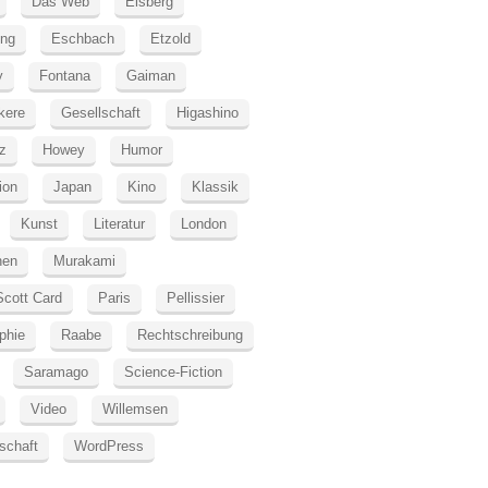
Das Web
Elsberg
ung
Eschbach
Etzold
y
Fontana
Gaiman
kere
Gesellschaft
Higashino
z
Howey
Humor
tion
Japan
Kino
Klassik
Kunst
Literatur
London
hen
Murakami
Scott Card
Paris
Pellissier
phie
Raabe
Rechtschreibung
Saramago
Science-Fiction
Video
Willemsen
schaft
WordPress