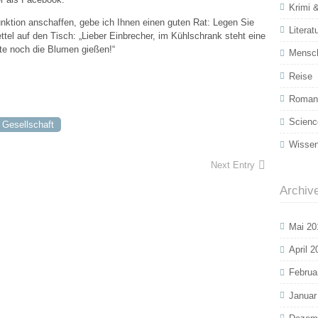
Krimi &
unktion anschaffen, gebe ich Ihnen einen guten Rat: Legen Sie
Literat
ettel auf den Tisch: „Lieber Einbrecher, im Kühlschrank steht eine
te noch die Blumen gießen!“
Mensc
Reise
Roman 
Scienc
Gesellschaft
Wissen
Next Entry
Archiv
Mai 20
April 2
Februa
Januar