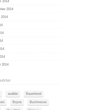
r 2014
ber 2014
 2014
14
014
14
014
014
r 2014
wörter
audible
Bauerfeind
men
Boyne
Buchmesse