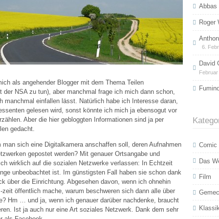
Abbas 
Roger 
Anthony
6. Feb
David 
Februar
h mich als angehender Blogger mit dem Thema Teilen
Fumino
it der NSA zu tun), aber manchmal frage ich mich dann schon,
ch manchmal einfallen lässt. Natürlich habe ich Interesse daran,
essenten gelesen wird, sonst könnte ich mich ja ebensogut vor
Katego
rzählen. Aber die hier gebloggten Informationen sind ja per
len gedacht.
 man sich eine Digitalkamera anschaffen soll, deren Aufnahmen
Comic
tzwerken gepostet werden? Mit genauer Ortsangabe und
Das W
ch wirklich auf die sozialen Netzwerke verlassen: In Echtzeit
lange unbeobachtet ist. Im günstigsten Fall haben sie schon dank
Film
ick über die Einrichtung. Abgesehen davon, wenn ich ohnehin
-zeit öffentlich mache, warum beschweren sich dann alle über
Gemec
ze? Hm … und ja, wenn ich genauer darüber nachdenke, braucht
Klassik
en. Ist ja auch nur eine Art soziales Netzwerk. Dank dem sehr
er als Facebook.