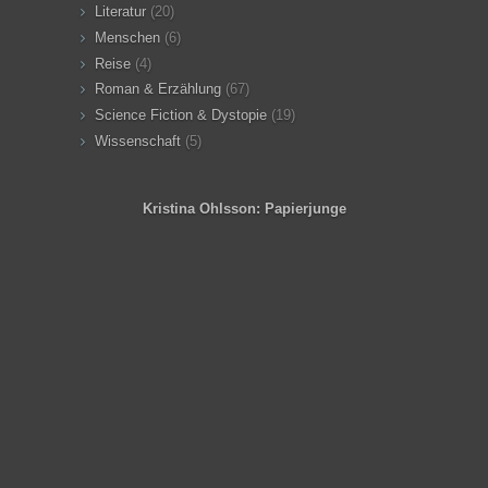
Literatur
(20)
Menschen
(6)
Reise
(4)
Roman & Erzählung
(67)
Science Fiction & Dystopie
(19)
Wissenschaft
(5)
Kristina Ohlsson: Papierjunge
Angeles