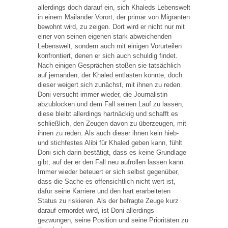
allerdings doch darauf ein, sich Khaleds Lebenswelt
in einem Mailänder Vorort, der primär von Migranten
bewohnt wird, zu zeigen. Dort wird er nicht nur mit
einer von seinen eigenen stark abweichenden
Lebenswelt, sondern auch mit einigen Vorurteilen
konfrontiert, denen er sich auch schuldig findet.
Nach einigen Gesprächen stoßen sie tatsächlich
auf jemanden, der Khaled entlasten könnte, doch
dieser weigert sich zunächst, mit ihnen zu reden.
Doni versucht immer wieder, die Journalistin
abzublocken und dem Fall seinen Lauf zu lassen,
diese bleibt allerdings hartnäckig und schafft es
schließlich, den Zeugen davon zu überzeugen, mit
ihnen zu reden. Als auch dieser ihnen kein hieb-
und stichfestes Alibi für Khaled geben kann, fühlt
Doni sich darin bestätigt, dass es keine Grundlage
gibt, auf der er den Fall neu aufrollen lassen kann.
Immer wieder beteuert er sich selbst gegenüber,
dass die Sache es offensichtlich nicht wert ist,
dafür seine Karriere und den hart erarbeiteten
Status zu riskieren. Als der befragte Zeuge kurz
darauf ermordet wird, ist Doni allerdings
gezwungen, seine Position und seine Prioritäten zu