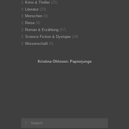
Krimi & Thriller
(25)
Literatur
(20)
Menschen
(6)
Reise
(4)
Roman & Erzählung
(67)
Science Fiction & Dystopie
(19)
Wissenschaft
(5)
Kristina Ohlsson: Papierjunge
Angeles