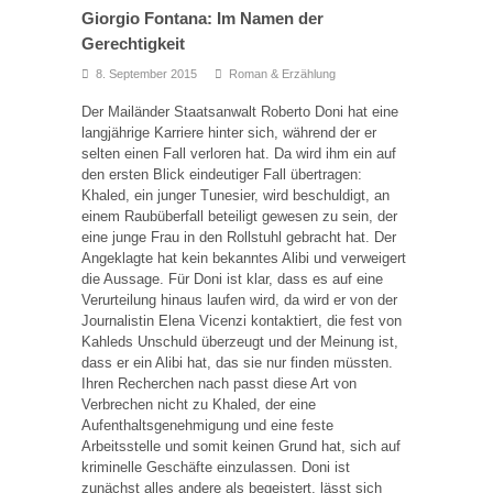
Giorgio Fontana: Im Namen der
Gerechtigkeit
8. September 2015
Roman & Erzählung
Der Mailänder Staatsanwalt Roberto Doni hat eine
langjährige Karriere hinter sich, während der er
selten einen Fall verloren hat. Da wird ihm ein auf
den ersten Blick eindeutiger Fall übertragen:
Khaled, ein junger Tunesier, wird beschuldigt, an
einem Raubüberfall beteiligt gewesen zu sein, der
eine junge Frau in den Rollstuhl gebracht hat. Der
Angeklagte hat kein bekanntes Alibi und verweigert
die Aussage. Für Doni ist klar, dass es auf eine
Verurteilung hinaus laufen wird, da wird er von der
Journalistin Elena Vicenzi kontaktiert, die fest von
Kahleds Unschuld überzeugt und der Meinung ist,
dass er ein Alibi hat, das sie nur finden müssten.
Ihren Recherchen nach passt diese Art von
Verbrechen nicht zu Khaled, der eine
Aufenthaltsgenehmigung und eine feste
Arbeitsstelle und somit keinen Grund hat, sich auf
kriminelle Geschäfte einzulassen. Doni ist
zunächst alles andere als begeistert, lässt sich