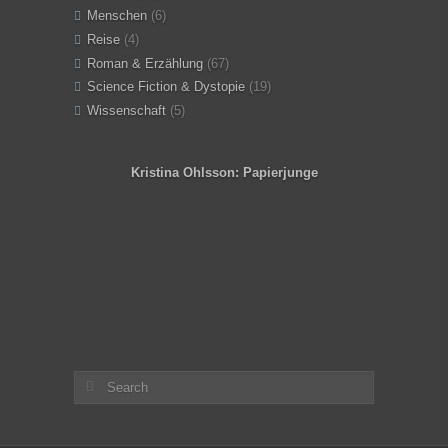
Menschen
(6)
Reise
(4)
Roman & Erzählung
(67)
Science Fiction & Dystopie
(19)
Wissenschaft
(5)
Kristina Ohlsson: Papierjunge
Angeles