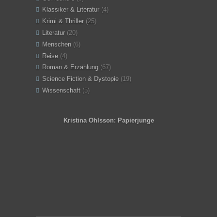
Klassiker & Literatur
(4)
Krimi & Thriller
(25)
Literatur
(20)
Menschen
(6)
Reise
(4)
Roman & Erzählung
(67)
Science Fiction & Dystopie
(19)
Wissenschaft
(5)
Kristina Ohlsson: Papierjunge
Angeles