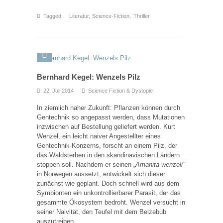
Tagged:
Literatur
,
Science-Fiction
,
Thriller
Bernhard Kegel: Wenzels Pilz
22. Juli 2014
Science Fiction & Dystopie
In ziemlich naher Zukunft: Pflanzen können durch
Gentechnik so angepasst werden, dass Mutationen
inzwischen auf Bestellung geliefert werden. Kurt
Wenzel, ein leicht naiver Angestellter eines
Gentechnik-Konzerns, forscht an einem Pilz, der
das Waldsterben in den skandinavischen Ländern
stoppen soll. Nachdem er seinen „
Amanita wenzeli
“
in Norwegen aussetzt, entwickelt sich dieser
zunächst wie geplant. Doch schnell wird aus dem
Symbionten ein unkontrollierbarer Parasit, der das
gesammte Ökosystem bedroht. Wenzel versucht in
seiner Naivität, den Teufel mit dem Belzebub
auszutreiben.