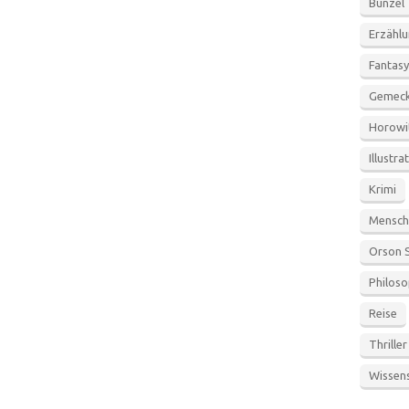
Bunzel
Erzähl
Fantasy
Gemeck
Horowi
Illustra
Krimi
Mensch
Orson 
Philoso
Reise
Thriller
Wissen