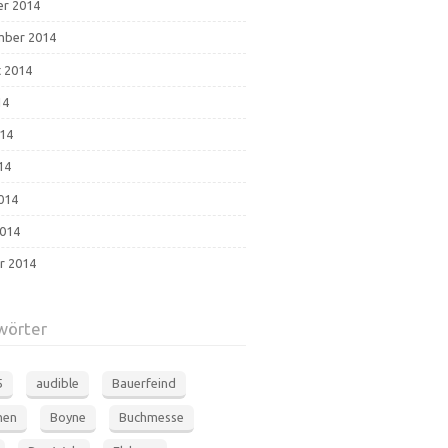
r 2014
mber 2014
 2014
14
014
14
2014
014
r 2014
wörter
5
audible
Bauerfeind
men
Boyne
Buchmesse