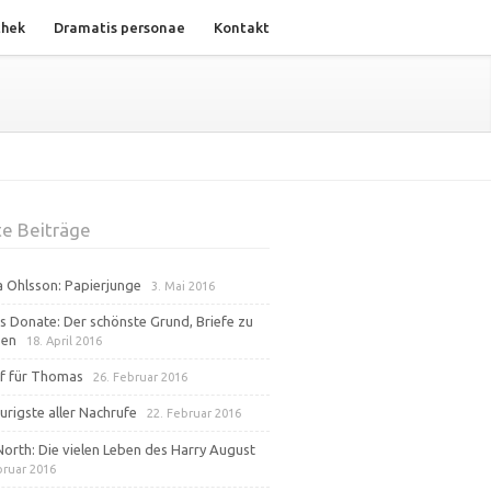
thek
Dramatis personae
Kontakt
e Beiträge
na Ohlsson: Papierjunge
3. Mai 2016
s Donate: Der schönste Grund, Briefe zu
ben
18. April 2016
f für Thomas
26. Februar 2016
urigste aller Nachrufe
22. Februar 2016
North: Die vielen Leben des Harry August
bruar 2016