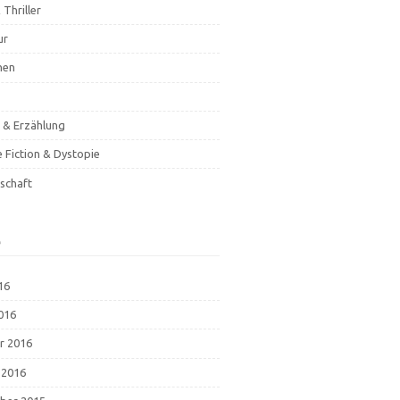
 Thriller
ur
hen
& Erzählung
e Fiction & Dystopie
schaft
e
16
2016
r 2016
 2016