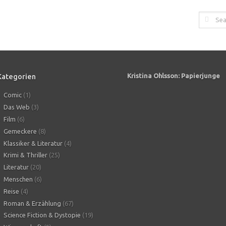
Kategorien
Kristina Ohlsson: Papierjunge
Comic
(1)
Das Web
(3)
Film
(6)
Gemeckere
(8)
Klassiker & Literatur
(4)
Krimi & Thriller
(25)
Literatur
(20)
Menschen
(6)
Reise
(4)
Roman & Erzählung
(67)
Science Fiction & Dystopie
(19)