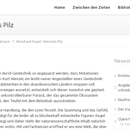
Home
Zwischen den Zeilen
Biblio
 Pilz
ystopie
Bernhard Kegel: Wenzels Pilz
Neuest
en durch Gentechnik so angepasst werden, dass Mutationen
Kristi
. Kurt Wenzel, ein leicht naiver Angestellter eines Gentechnik-
Waldsterben in den skandinavischen Ländern stoppen soll.
Angele
Norwegen aussetzt, entwickelt sich dieser zunächst wie geplant.
schrei
 unkontrollierbarer Parasit, der das gesammte Ökosystem
Nachru
ät, den Teufel mit dem Belzebub auszutreiben.
Der tra
te Handlung, die den Leser fesselt. Die Spannung und das Gefühl,
gt für die leider all zu klischeehaft entwickelte Figuren. Kegel
Claire 
ung) und daher steht der naturwissenschaftliche Inhalt natürlich
13. Fe
r nichts. Mit viel Fachwissen eröffnet er uns eine Welt, die über