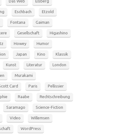
Das Web
Elsberg
ung
Eschbach
Etzold
Fontana
Gaiman
ere
Gesellschaft
Higashino
tz
Howey
Humor
tion
Japan
Kino
Klassik
Kunst
Literatur
London
en
Murakami
Scott Card
Paris
Pellissier
phie
Raabe
Rechtschreibung
Saramago
Science-Fiction
Video
Willemsen
schaft
WordPress