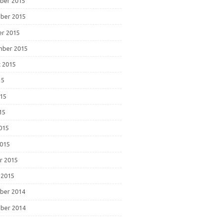
ber 2015
ber 2015
r 2015
mber 2015
 2015
15
015
15
2015
015
r 2015
 2015
ber 2014
ber 2014