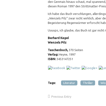
den Genmais hinaus schaut, mal spannend, 
diesen Roman 1997 den Strittmatter-Preis
Ich habe das Buch verschlungen, allerdings l
„Wenzels Pilz“ zwar nicht wirklich, aber de
Begeisterung Regenwürmer erforscht hab
Uuuups, ich glaube, das Buch ist gar nicht
Berhard Kegel
Wenzels Pilz
Taschenbuch,
370 Seiten
Verlag:
Heyne, 1997
ISBN:
3453147251
Tags:
Literatur
Thriller
Wis
Previous Entry