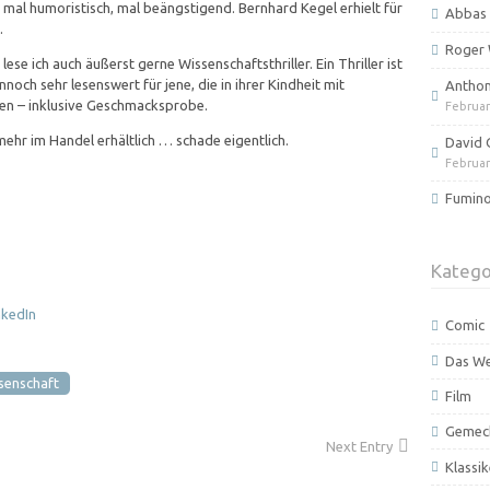
mal humoristisch, mal beängstigend. Bernhard Kegel erhielt für
Abbas 
.
Roger 
ese ich auch äußerst gerne Wissenschaftsthriller. Ein Thriller ist
nnoch sehr lesenswert für jene, die in ihrer Kindheit mit
Anthony
en – inklusive Geschmacksprobe.
Februar
 mehr im Handel erhältlich … schade eigentlich.
David 
Februar
Fumino
Katego
Comic
Das W
senschaft
Film
Gemec
Next Entry
Klassik