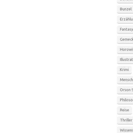
Bunzel
Erzähl
Fantasy
Gemeck
Horowi
Illustra
Krimi
Mensch
Orson 
Philoso
Reise
Thriller
Wissen