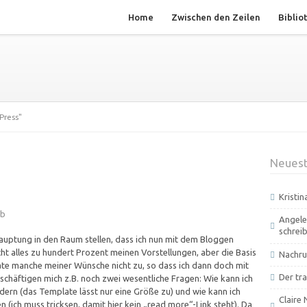
Home
Zwischen den Zeilen
Biblio
Press"
Neuest
Kristi
eb
Angele
schrei
hauptung in den Raum stellen, dass ich nun mit dem Bloggen
cht alles zu hundert Prozent meinen Vorstellungen, aber die Basis
Nachru
late manche meiner Wünsche nicht zu, so dass ich dann doch mit
Der tra
häftigen mich z.B. noch zwei wesentliche Fragen: Wie kann ich
dern (das Template lässt nur eine Größe zu) und wie kann ich
Claire 
 (ich muss tricksen, damit hier kein „read more“-Link steht). Da