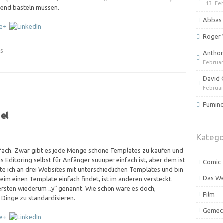
13. Fe
kend basteln müssen.
Abbas 
Roger 
s
Anthony
Februar
David 
Februar
Fumino
el
b
Katego
infach. Zwar gibt es jede Menge schöne Templates zu kaufen und
s Editoring selbst für Anfänger suuuper einfach ist, aber dem ist
Comic
ite ich an drei Websites mit unterschiedlichen Templates und bin
Das W
im einen Template einfach findet, ist im anderen versteckt.
 ersten wiederum „y“ genannt. Wie schön wäre es doch,
Film
Dinge zu standardisieren.
Gemec