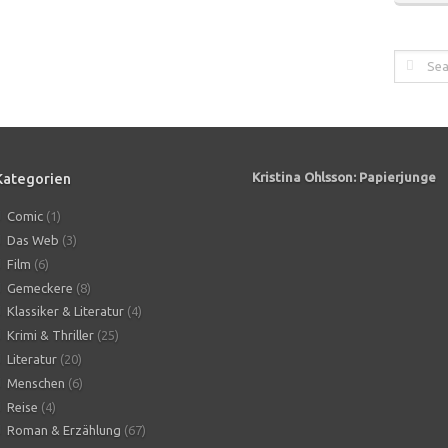
Kategorien
Kristina Ohlsson: Papierjunge
Comic
(1)
Das Web
(3)
Film
(6)
Gemeckere
(8)
Klassiker & Literatur
(4)
Krimi & Thriller
(25)
Literatur
(20)
Menschen
(6)
Reise
(4)
Roman & Erzählung
(67)