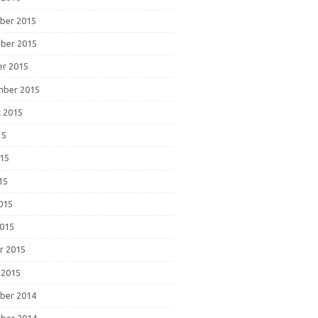
ber 2015
ber 2015
r 2015
mber 2015
 2015
15
015
15
2015
015
r 2015
 2015
ber 2014