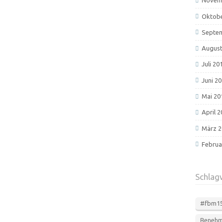
Novem
Oktobe
Septe
August
Juli 20
Juni 2
Mai 20
April 
März 2
Februa
Schlag
#fbm1
Beneh