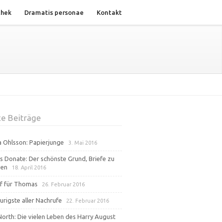
thek
Dramatis personae
Kontakt
e Beiträge
na Ohlsson: Papierjunge
3. Mai 2016
s Donate: Der schönste Grund, Briefe zu
ben
18. April 2016
f für Thomas
26. Februar 2016
urigste aller Nachrufe
22. Februar 2016
North: Die vielen Leben des Harry August