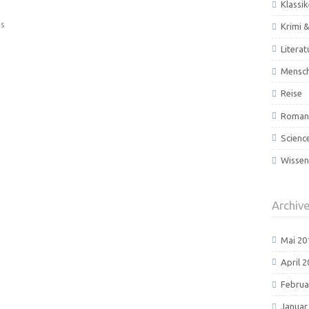
Klassik
s
Krimi &
Literat
Mensc
Reise
Roman 
Scienc
Wissen
Archiv
Mai 20
April 
Februa
Januar