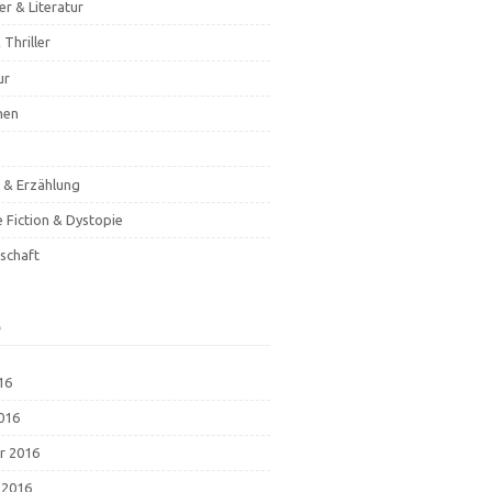
er & Literatur
 Thriller
ur
hen
& Erzählung
e Fiction & Dystopie
schaft
e
16
2016
r 2016
 2016