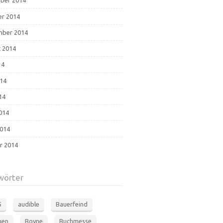
ber 2014
r 2014
mber 2014
 2014
14
014
14
2014
014
r 2014
wörter
5
audible
Bauerfeind
men
Boyne
Buchmesse