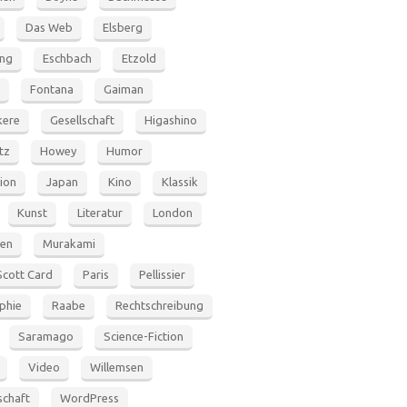
Das Web
Elsberg
ung
Eschbach
Etzold
Fontana
Gaiman
ere
Gesellschaft
Higashino
tz
Howey
Humor
tion
Japan
Kino
Klassik
Kunst
Literatur
London
en
Murakami
Scott Card
Paris
Pellissier
phie
Raabe
Rechtschreibung
Saramago
Science-Fiction
Video
Willemsen
schaft
WordPress