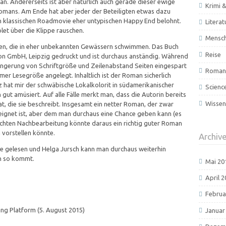
an. Andererseits ist aber natürlich auch gerade dieser ewige
Krimi &
mans. Am Ende hat aber jeder der Beteiligten etwas dazu
en klassischen Roadmovie eher untypischen Happy End belohnt.
Literat
let über die Klippe rauschen.
Mensc
nen, die in eher unbekannten Gewässern schwimmen. Das Buch
Reise
on GmbH, Leipzig gedruckt und ist durchaus anständig. Während
ingerung von Schriftgröße und Zeilenabstand Seiten eingespart
Roman 
mer Lesegröße angelegt. Inhaltlich ist der Roman sicherlich
 hat mir der schwäbische Lokalkolorit in südamerikanischer
Scienc
ut amüsiert. Auf alle Fälle merkt man, dass die Autorin bereits
Wissen
t, die sie beschreibt. Insgesamt ein netter Roman, der zwar
eeignet ist, aber dem man durchaus eine Chance geben kann (es
eichten Nachbearbeitung könnte daraus ein richtig guter Roman
m vorstellen könnte.
Archiv
e gelesen und Helga Jursch kann man durchaus weiterhin
ch so kommt.
Mai 20
April 
Februa
ng Platform (5. August 2015)
Januar