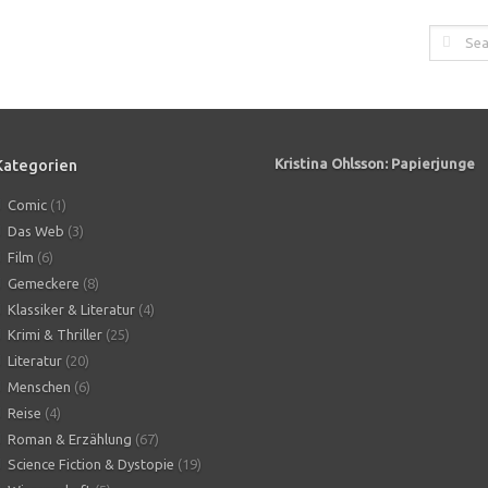
Kategorien
Kristina Ohlsson: Papierjunge
Comic
(1)
Das Web
(3)
Film
(6)
Gemeckere
(8)
Klassiker & Literatur
(4)
Krimi & Thriller
(25)
Literatur
(20)
Menschen
(6)
Reise
(4)
Roman & Erzählung
(67)
Science Fiction & Dystopie
(19)