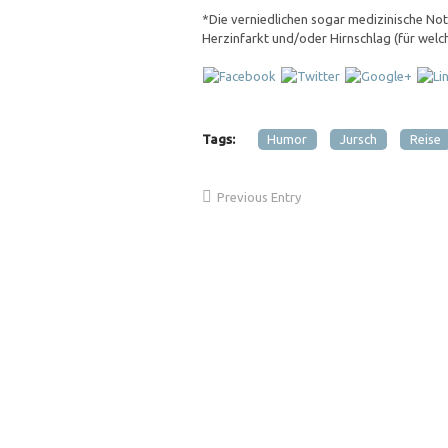
*Die verniedlichen sogar medizinische Notf
Herzinfarkt und/oder Hirnschlag (für welch
Tags:
Humor
Jursch
Reise
Previous Entry