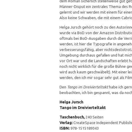
dem Roman sicherlich stellenweise gut get
Männer-Disput ein zentrales Thema des Ro
gelernt und wir werden mit einem für ein
Also keine Schwaben, die mit einem Cabrio
Helga Jursch gehört noch zu den Autorin
wurde via BoD von der Amazon Distributi
oftmals bei BoD-Ausgaben durch die Verr
werden, ist hier die Typografie in angeneh
verbesserungsfähig, aber nichtsdestotrotz
Umgebung durchaus gefallen und hat mich g
vor Ort war und die Landschaften erlebt ha
noch nicht wirklich für die große Bühne g
wird auch kaum geschwäbelt). Mit einer l
werden, den ich mir sogar sehr gut als Fil
Den
Tango im Dreivierteltakt
habe ich gern
beobachten, ich bin gespannt, was da no
Helga Jursch
Tango im Dreivierteltakt
Taschenbuch,
240 Seiten
Verlag:
CreateSpace Independent Publishi
ISBN:
978-1515189343