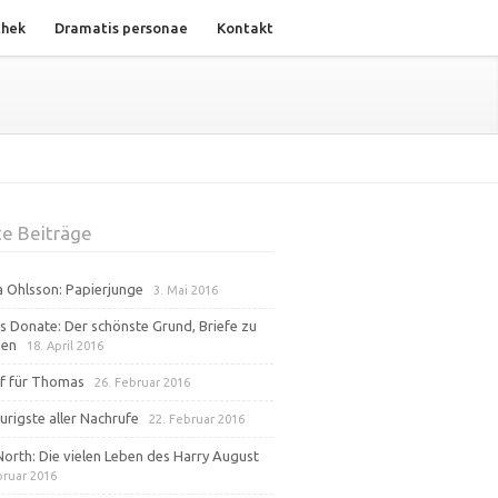
thek
Dramatis personae
Kontakt
e Beiträge
na Ohlsson: Papierjunge
3. Mai 2016
s Donate: Der schönste Grund, Briefe zu
ben
18. April 2016
f für Thomas
26. Februar 2016
urigste aller Nachrufe
22. Februar 2016
North: Die vielen Leben des Harry August
bruar 2016