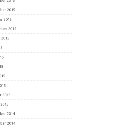
ber 2015
ber 2015
r 2015
mber 2015
 2015
15
015
15
2015
015
r 2015
 2015
ber 2014
ber 2014