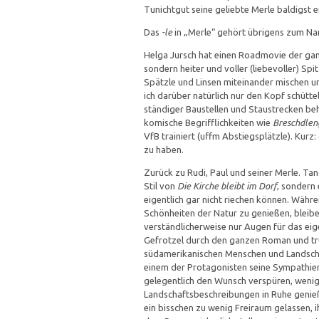
Tunichtgut seine geliebte Merle baldigst e
Das
-le
in „Merle“ gehört übrigens zum Na
Helga Jursch hat einen Roadmovie der gan
sondern heiter und voller (liebevoller) Sp
Spätzle und Linsen miteinander mischen un
ich darüber natürlich nur den Kopf schütte
ständiger Baustellen und Staustrecken beh
komische Begrifflichkeiten wie
Breschdlen
VfB trainiert (uffm Abstiegsplätzle). Kur
zu haben.
Zurück zu Rudi, Paul und seiner Merle. Tan
Stil von
Die Kirche bleibt im Dorf
, sondern 
eigentlich gar nicht riechen können. Währ
Schönheiten der Natur zu genießen, bleib
verständlicherweise nur Augen für das eige
Gefrotzel durch den ganzen Roman und trü
südamerikanischen Menschen und Landschaf
einem der Protagonisten seine Sympathien
gelegentlich den Wunsch verspüren, wenig
Landschaftsbeschreibungen in Ruhe genieß
ein bisschen zu wenig Freiraum gelassen, i