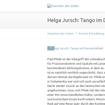
Helga Jursch: Tango im D
Zwischen den Zeilen
Roman & Erzählung
Paul Pfeile ist der Inbegriff des schwäbis
für Präzisionsbohrer und Spätzle mit Linse
bescheidenen Wirkungskreises, in dem an a
ist es natürlich reichlich ungeschickt, da
dessen Heimat durchgebrannt ist. Pfeile e
in Südamerika war und sich auch sprachli
Merle wieder zurück an den heimischen H
angekommen, muss sich Pfeile mit den Widr
einer ihm unverständlichen Kultur, sonde
und komischem Essen konfrontiert. Missmu
Rudi auf eine Reise quer durch den Kontin