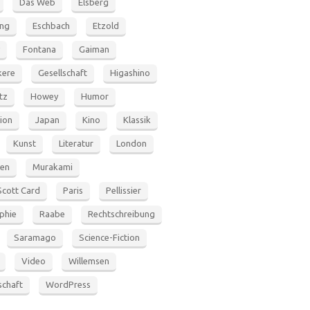
Das Web
Elsberg
ung
Eschbach
Etzold
Fontana
Gaiman
ere
Gesellschaft
Higashino
tz
Howey
Humor
tion
Japan
Kino
Klassik
Kunst
Literatur
London
en
Murakami
Scott Card
Paris
Pellissier
phie
Raabe
Rechtschreibung
Saramago
Science-Fiction
Video
Willemsen
schaft
WordPress