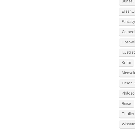
Bunzel
Erzähl
Fantasy
Gemeck
Horowi
Illustra
Krimi
Mensch
Orson 
Philoso
Reise
Thriller
Wissen