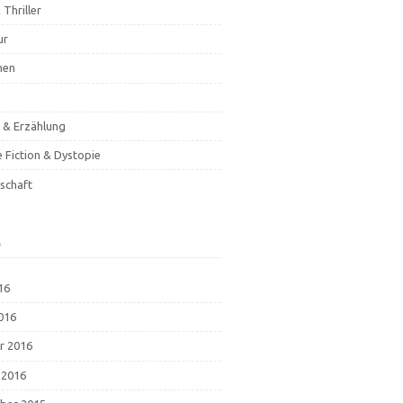
 Thriller
ur
hen
& Erzählung
e Fiction & Dystopie
schaft
e
16
2016
r 2016
 2016