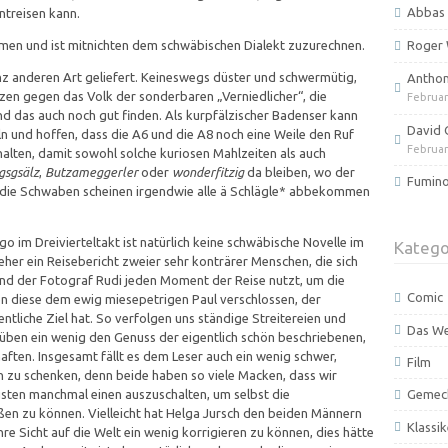
Abbas 
ntreisen kann.
men und ist mitnichten dem schwäbischen Dialekt zuzurechnen.
Roger 
z anderen Art geliefert. Keineswegs düster und schwermütig,
Anthony
itzen gegen das Volk der sonderbaren „Verniedlicher“, die
Februar
d das auch noch gut finden. Als kurpfälzischer Badenser kann
David 
ln und hoffen, dass die A6 und die A8 noch eine Weile den Ruf
Februar
alten, damit sowohl solche kuriosen Mahlzeiten als auch
gsgsälz
,
Butzameggerler
oder
wonderfitzig
da bleiben, wo der
Fumino
z: die Schwaben scheinen irgendwie alle ä Schlägle* abbekommen
go im Dreivierteltakt ist natürlich keine schwäbische Novelle im
Katego
eher ein Reisebericht zweier sehr konträrer Menschen, die sich
end der Fotograf Rudi jeden Moment der Reise nutzt, um die
Comic
en diese dem ewig miesepetrigen Paul verschlossen, der
ntliche Ziel hat. So verfolgen uns ständige Streitereien und
Das W
ben ein wenig den Genuss der eigentlich schön beschriebenen,
ten. Insgesamt fällt es dem Leser auch ein wenig schwer,
Film
 zu schenken, denn beide haben so viele Macken, dass wir
sten manchmal einen auszuschalten, um selbst die
Gemec
en zu können. Vielleicht hat Helga Jursch den beiden Männern
Klassik
hre Sicht auf die Welt ein wenig korrigieren zu können, dies hätte