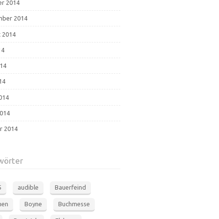
r 2014
mber 2014
 2014
14
014
14
2014
014
r 2014
wörter
5
audible
Bauerfeind
men
Boyne
Buchmesse