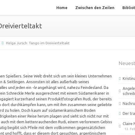
Home
Zwischen den Zeilen
Biblio
reivierteltakt
Helga Jursch: Tango im Dreivierteltakt
Neuest
chen Spießers. Seine Welt dreht sich um sein kleines Unternehmen
Kristi
n & Seitlingen. Ansonsten ist alles außerhalb seines
lles und jeden ein
-le
angehängt wird, nahezu Feindesland. Da
Angele
ss sein Schneckle Merle ausgerechnet mit einem Südamerikaner in
schrei
ngagiert kurzerhand seinen Produktfotografen Rudi, der bereits
Nachru
ch dort durchkämpfen kann, um mit ihm zusammen seine geliebte
erd zu holen. Doch kaum auf südamerikanischem Boden
Der tra
igkeiten einer Reise herum plagen und sieht sich nicht nur mit
rn auch mit dem kettenrauchenden Rudi, einem verlorenem Gebiss
Claire 
tig begibt sich Pfeile mit dem vollkommen gegensätzlichen
13. Fe
ent und hofft, dass er diesem dort gesuchten, argentinischem