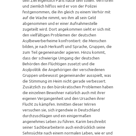
sein Ziel eigentlich Paris hätte sein sollen. Verfroren
und ziemlich hilflos wird er von der Polizei
festgenommen, die ihn gleich zu einem Verhör mit
auf die Wache nimmt, wo ihm all sein Geld
abgenommen und er einer Aufnahmestelle
zugeteilt wird. Dort angekommen sieht er sich mit
den vielfältigen Problemen der deutschen
Asylbewerberheime konfrontiert: die Menschen
bilden, je nach Herkunft und Sprache, Gruppen, die
zum Teil gegeneinander agieren. Hinzu kommt,
dass der schwierige Umgang der deutschen
Behörden den Flüchtigen zusetzt und die
Asylpolitik die Angehörigen der verschiedenen
Gruppen unbewusst gegeneinander ausspielt, was
die Stimmung im Heim nicht gerade verbessert.
Zusätzlich zu den bürokratischen Problemen haben
die einzelnen Bewohner natürlich auch mit ihrer
eigenen Vergangenheit und den Ursachen ihrer
Flucht zu kämpfen. Inmitten dieser Wirren
versuchen sie, sich irgendwie in Deutschland
durchzuschlagen und ein einigermaßen
angenehmes Leben zu führen. Karim beschreibt
seiner Sachbearbeiterin auch eindrücklich seine
Sehnsüchte nach einem normalen Leben, wie er und