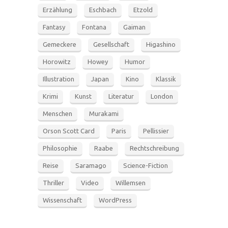
Erzählung
Eschbach
Etzold
Fantasy
Fontana
Gaiman
Gemeckere
Gesellschaft
Higashino
Horowitz
Howey
Humor
Illustration
Japan
Kino
Klassik
Krimi
Kunst
Literatur
London
Menschen
Murakami
Orson Scott Card
Paris
Pellissier
Philosophie
Raabe
Rechtschreibung
Reise
Saramago
Science-Fiction
Thriller
Video
Willemsen
Wissenschaft
WordPress