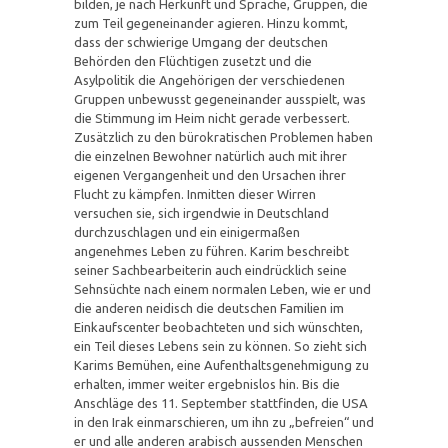
bilden, je nach Herkunft und Sprache, Gruppen, die
zum Teil gegeneinander agieren. Hinzu kommt,
dass der schwierige Umgang der deutschen
Behörden den Flüchtigen zusetzt und die
Asylpolitik die Angehörigen der verschiedenen
Gruppen unbewusst gegeneinander ausspielt, was
die Stimmung im Heim nicht gerade verbessert.
Zusätzlich zu den bürokratischen Problemen haben
die einzelnen Bewohner natürlich auch mit ihrer
eigenen Vergangenheit und den Ursachen ihrer
Flucht zu kämpfen. Inmitten dieser Wirren
versuchen sie, sich irgendwie in Deutschland
durchzuschlagen und ein einigermaßen
angenehmes Leben zu führen. Karim beschreibt
seiner Sachbearbeiterin auch eindrücklich seine
Sehnsüchte nach einem normalen Leben, wie er und
die anderen neidisch die deutschen Familien im
Einkaufscenter beobachteten und sich wünschten,
ein Teil dieses Lebens sein zu können. So zieht sich
Karims Bemühen, eine Aufenthaltsgenehmigung zu
erhalten, immer weiter ergebnislos hin. Bis die
Anschläge des 11. September stattfinden, die USA
in den Irak einmarschieren, um ihn zu „befreien“ und
er und alle anderen arabisch aussenden Menschen