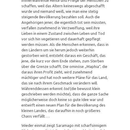
immerwährende Rente und Pflege der Menschen zu
schaffen, weil das Altern keineswegs abgeschafft
wurde und niemand weiß, wie man eine stetig
steigende Bevölkerung bezahlen soll. Auch die
Angehörigen jener, die eigentlich tot sein müssten,
verfallen zunehmend in Verzweiflung, weil ihre
Lieben in einem Zustand zwischen Leben und Tod
vor sich hin vegetieren und dauerhaft gepflegt
werden müssen. Als die Menschen erkennen, dass in
den Ländern um sie herum jedoch weiterhin
gestorben wird, entsteht daraus ein Geschäft, das
jene, die kurz vor dem Ende stehen, zum Sterben
über die Grenze schafft. Die ominöse „Maphia“, die
daraus ihren Profit zieht, wird zunehmend
mächtiger und hat noch weitere Pläne für das Land,
das sie nach ihrem Geschmack verändern will.
Währenddessen erkennt
tod
(die bewusst klein
geschrieben werden möchte), dass die ganze Sache
möglicherweise doch keine so gute Idee war und
entwirft einen neuen Plan für die Bevölkerung des
kleinen Landes, das daraufhin in noch größeres
Chaos verfällt …
Wieder einmal zeigt Saramago mit scharfsinnigem