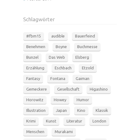
Schlagwörter
#fbm15
audible
Bauerfeind
Benehmen
Boyne
Buchmesse
Bunzel
Das Web
Elsberg
Erzählung
Eschbach
Etzold
Fantasy
Fontana
Gaiman
Gemeckere
Gesellschaft
Higashino
Horowitz
Howey
Humor
Illustration
Japan
Kino
Klassik
Krimi
Kunst
Literatur
London
Menschen
Murakami