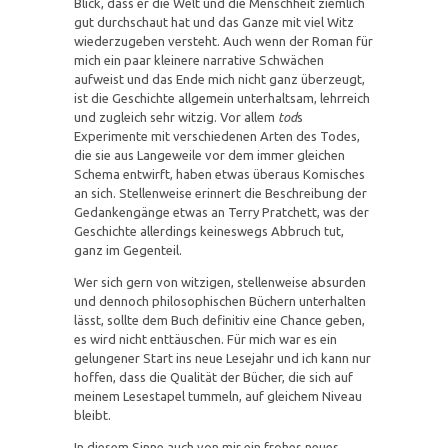
Blick, dass er die Welt und die Menschheit ziemlich
gut durchschaut hat und das Ganze mit viel Witz
wiederzugeben versteht. Auch wenn der Roman für
mich ein paar kleinere narrative Schwächen
aufweist und das Ende mich nicht ganz überzeugt,
ist die Geschichte allgemein unterhaltsam, lehrreich
und zugleich sehr witzig. Vor allem
tod
s
Experimente mit verschiedenen Arten des Todes,
die sie aus Langeweile vor dem immer gleichen
Schema entwirft, haben etwas überaus Komisches
an sich. Stellenweise erinnert die Beschreibung der
Gedankengänge etwas an Terry Pratchett, was der
Geschichte allerdings keineswegs Abbruch tut,
ganz im Gegenteil.
Wer sich gern von witzigen, stellenweise absurden
und dennoch philosophischen Büchern unterhalten
lässt, sollte dem Buch definitiv eine Chance geben,
es wird nicht enttäuschen. Für mich war es ein
gelungener Start ins neue Lesejahr und ich kann nur
hoffen, dass die Qualität der Bücher, die sich auf
meinem Lesestapel tummeln, auf gleichem Niveau
bleibt.
In diesem Sinne auch von mir ein frohes neues