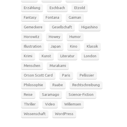
Erzählung
Eschbach
Etzold
Fantasy
Fontana
Gaiman
Gemeckere
Gesellschaft
Higashino
Horowitz
Howey
Humor
Illustration
Japan
Kino
Klassik
Krimi
Kunst
Literatur
London
Menschen
Murakami
Orson Scott Card
Paris
Pellissier
Philosophie
Raabe
Rechtschreibung
Reise
Saramago
Science-Fiction
Thriller
Video
Willemsen
Wissenschaft
WordPress