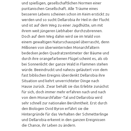
und spießigen, gesellschaftlichen Normen einer
puritanischen Gesellschaft. Alle Träume eines
besseren Lebens scheinen schon im Keim erstickt zu
werden und so sucht Dellarobia ihr Heil in der Flucht
und ist auf dem Weg zu einer Jagdhütte, um mit
ihrem weit jüngeren Liebhaber durchzubrennen.
Doch auf dem Weg dahin wird sie im Wald von
einem gewaltigen Naturschauspiel überrascht, denn
Millionen von überwinternden Monarchfaltern
bedecken jeden Quadratzentimeter der Bäume und
durch ihre orangefarbenen Flügel scheint es, als ob
bei Sonnenlicht der ganze Wald in Flammen stehen
würde. Beeindruckt und nahezu geläutert von dem
fast biblischen Ereignis überdenkt Dellarobia ihre
Situation und kehrt unverrichteter Dinge nach
Hause zurück. Zwar behält sie das Erlebte zunächst
für sich, doch immer mehr erfahren nach und nach
von dem Monarchfalter-Tal und Dellarobia wird
sehr schnell zur nationalen Berühmtheit. Erst durch
den Biologen Ovid Byron erfährt sie die
Hintergründe für das Verhalten der Schmetterlinge
und Dellarobia erkennt in den ganzen Ereignissen
die Chance, ihr Leben zu ändern.