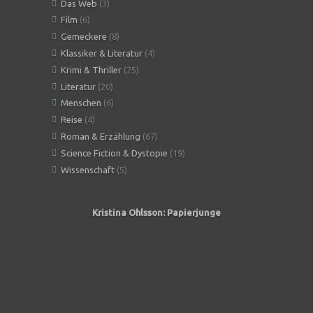
Das Web
(3)
Film
(6)
Gemeckere
(8)
Klassiker & Literatur
(4)
Krimi & Thriller
(25)
Literatur
(20)
Menschen
(6)
Reise
(4)
Roman & Erzählung
(67)
Science Fiction & Dystopie
(19)
Wissenschaft
(5)
Kristina Ohlsson: Papierjunge
Angeles