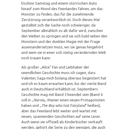
Dschinn Samstag und einem störrischen Auto
hinauf zum Mond des Feenlandes fahren, um das
Monster zu finden, das für die zunehmende
Zerstörung verantwortlich ist. Doch dieses Mal
gestaltet sich die Sache noch schwieriger, da
September allmählich zu alt dafür wird, zwischen
den Welten zu springen und sie sich bald neben den
Monstern und der dunklen Magie mit der Frage
auseinandersetzen muss, wo sie genau hingehört
und wem sie in einer sich stetig verändernden Welt
noch trauen kann.
Als großer „Alice“ Fan und Liebhaber der
unendlichen Geschichte muss ich sagen, dass
Valentes Saga mich bislang überaus begeistert hat
und ich es kaum erwarten kann, bis der vierte Band
auch in Deutschland erhältlich ist. Septembers
Geschichte mag mit Band 3 beendet sein (Band 4
soll in „
Narnia
„-Manier einen neuen Protagonisten
haben und „
The Boy who lost Fairyland
“ heißen),
aber das Feenland lebt weiter und wartet mit
neuen, spannenden Geschichten auf seine Leser.
Auch wenn sie offiziell als Kinderbücher verkauft
werden, gehört die Serie zu den wenigen, die auch