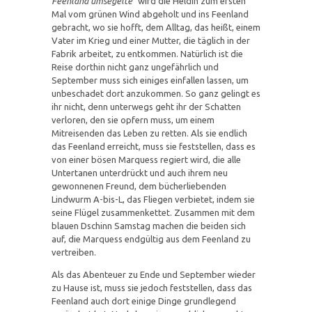
Feenland umsegelte
“ wird die Heldin zum ersten
Mal vom grünen Wind abgeholt und ins Feenland
gebracht, wo sie hofft, dem Alltag, das heißt, einem
Vater im Krieg und einer Mutter, die täglich in der
Fabrik arbeitet, zu entkommen. Natürlich ist die
Reise dorthin nicht ganz ungefährlich und
September muss sich einiges einfallen lassen, um
unbeschadet dort anzukommen. So ganz gelingt es
ihr nicht, denn unterwegs geht ihr der Schatten
verloren, den sie opfern muss, um einem
Mitreisenden das Leben zu retten. Als sie endlich
das Feenland erreicht, muss sie feststellen, dass es
von einer bösen Marquess regiert wird, die alle
Untertanen unterdrückt und auch ihrem neu
gewonnenen Freund, dem bücherliebenden
Lindwurm A-bis-L, das Fliegen verbietet, indem sie
seine Flügel zusammenkettet. Zusammen mit dem
blauen Dschinn Samstag machen die beiden sich
auf, die Marquess endgültig aus dem Feenland zu
vertreiben.
Als das Abenteuer zu Ende und September wieder
zu Hause ist, muss sie jedoch feststellen, dass das
Feenland auch dort einige Dinge grundlegend