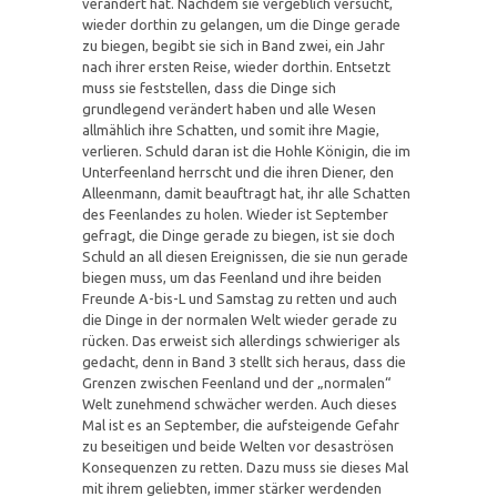
verändert hat. Nachdem sie vergeblich versucht,
wieder dorthin zu gelangen, um die Dinge gerade
zu biegen, begibt sie sich in Band zwei, ein Jahr
nach ihrer ersten Reise, wieder dorthin. Entsetzt
muss sie feststellen, dass die Dinge sich
grundlegend verändert haben und alle Wesen
allmählich ihre Schatten, und somit ihre Magie,
verlieren. Schuld daran ist die Hohle Königin, die im
Unterfeenland herrscht und die ihren Diener, den
Alleenmann, damit beauftragt hat, ihr alle Schatten
des Feenlandes zu holen. Wieder ist September
gefragt, die Dinge gerade zu biegen, ist sie doch
Schuld an all diesen Ereignissen, die sie nun gerade
biegen muss, um das Feenland und ihre beiden
Freunde A-bis-L und Samstag zu retten und auch
die Dinge in der normalen Welt wieder gerade zu
rücken. Das erweist sich allerdings schwieriger als
gedacht, denn in Band 3 stellt sich heraus, dass die
Grenzen zwischen Feenland und der „normalen“
Welt zunehmend schwächer werden. Auch dieses
Mal ist es an September, die aufsteigende Gefahr
zu beseitigen und beide Welten vor desaströsen
Konsequenzen zu retten. Dazu muss sie dieses Mal
mit ihrem geliebten, immer stärker werdenden