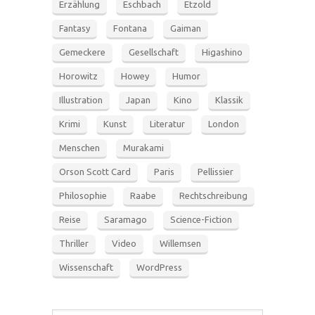
Erzählung
Eschbach
Etzold
Fantasy
Fontana
Gaiman
Gemeckere
Gesellschaft
Higashino
Horowitz
Howey
Humor
Illustration
Japan
Kino
Klassik
Krimi
Kunst
Literatur
London
Menschen
Murakami
Orson Scott Card
Paris
Pellissier
Philosophie
Raabe
Rechtschreibung
Reise
Saramago
Science-Fiction
Thriller
Video
Willemsen
Wissenschaft
WordPress