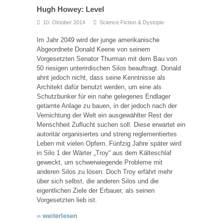
Hugh Howey: Level
10. Oktober 2014
Science Fiction & Dystopie
Im Jahr 2049 wird der junge amerikanische
Abgeordnete Donald Keene von seinem
Vorgesetzten Senator Thurman mit dem Bau von
50 riesigen unterirdischen Silos beauftragt. Donald
ahnt jedoch nicht, dass seine Kenntnisse als
Architekt dafür benutzt werden, um eine als
Schutzbunker für ein nahe gelegenes Endlager
getarnte Anlage zu bauen, in der jedoch nach der
Vernichtung der Welt ein ausgewählter Rest der
Menschheit Zuflucht suchen soll. Diese erwartet ein
autoritär organisiertes und streng reglementiertes
Leben mit vielen Opfern. Fünfzig Jahre später wird
in Silo 1 der Wärter „Troy“ aus dem Kälteschlaf
geweckt, um schwerwiegende Probleme mit
anderen Silos zu lösen. Doch Troy erfährt mehr
über sich selbst, die anderen Silos und die
eigentlichen Ziele der Erbauer, als seinen
Vorgesetzten lieb ist.
›› weiterlesen