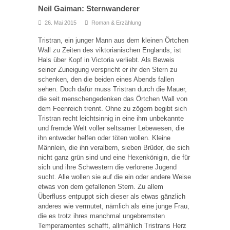
Neil Gaiman: Sternwanderer
26. Mai 2015
Roman & Erzählung
Tristran, ein junger Mann aus dem kleinen Örtchen
Wall zu Zeiten des viktorianischen Englands, ist
Hals über Kopf in Victoria verliebt. Als Beweis
seiner Zuneigung verspricht er ihr den Stern zu
schenken, den die beiden eines Abends fallen
sehen. Doch dafür muss Tristran durch die Mauer,
die seit menschengedenken das Örtchen Wall von
dem Feenreich trennt. Ohne zu zögern begibt sich
Tristran recht leichtsinnig in eine ihm unbekannte
und fremde Welt voller seltsamer Lebewesen, die
ihn entweder helfen oder töten wollen. Kleine
Männlein, die ihn veralbern, sieben Brüder, die sich
nicht ganz grün sind und eine Hexenkönigin, die für
sich und ihre Schwestern die verlorene Jugend
sucht. Alle wollen sie auf die ein oder andere Weise
etwas von dem gefallenen Stern. Zu allem
Überfluss entpuppt sich dieser als etwas gänzlich
anderes wie vermutet, nämlich als eine junge Frau,
die es trotz ihres manchmal ungebremsten
Temperamentes schafft, allmählich Tristrans Herz