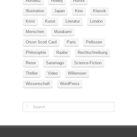
Horowitz
Howey
Humor
Illustration
Japan
Kino
Klassik
Krimi
Kunst
Literatur
London
Menschen
Murakami
Orson Scott Card
Paris
Pellissier
Philosophie
Raabe
Rechtschreibung
Reise
Saramago
Science-Fiction
Thriller
Video
Willemsen
Wissenschaft
WordPress