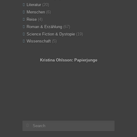
Literatur
(20)
Menschen
(6)
Reise
(4)
Roman & Erzählung
(67)
Science Fiction & Dystopie
(19)
Wissenschaft
(5)
Kristina Ohlsson: Papierjunge
Angeles