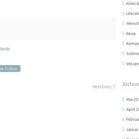
Krimi &
Literat
Mensc
Reise
Roman 
Scienc
Wissen
ce-Fiction
Archiv
Next Entry
Mai 20
April 
Februa
Januar