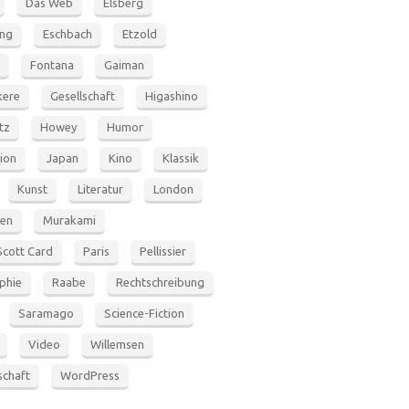
Das Web
Elsberg
ung
Eschbach
Etzold
Fontana
Gaiman
ere
Gesellschaft
Higashino
tz
Howey
Humor
tion
Japan
Kino
Klassik
Kunst
Literatur
London
en
Murakami
Scott Card
Paris
Pellissier
phie
Raabe
Rechtschreibung
Saramago
Science-Fiction
Video
Willemsen
schaft
WordPress