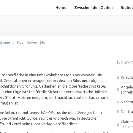
Home
Zwischen den Zeilen
Biblio
ystopie
Hugh Howey: Silo
Neuest
 Erdoberfläche in eine unbewohnbare Ödnis verwandelt. Die
Kristi
t Generationen in riesigen, unterirdischen Silos und folgen einer
lschaftlichen Ordnung. Gedanken an die Oberfläche sind tabu.
Angele
 eine Lüge ist? Die für die Sicherheit verantwortliche Juliette
schrei
s Sheriff Holsten neugierig und macht sich auf die Suche nach
Nachru
raußen ist.
Der tra
on-Autor, der mit seiner
Wool
-Serie, die ohne Verleger beim
 veröffentlicht wurde, recht erfolgreich war. In deutscher
Claire 
ilo
und
Level
beim Piper Verlag veröffentlicht.
13. Fe