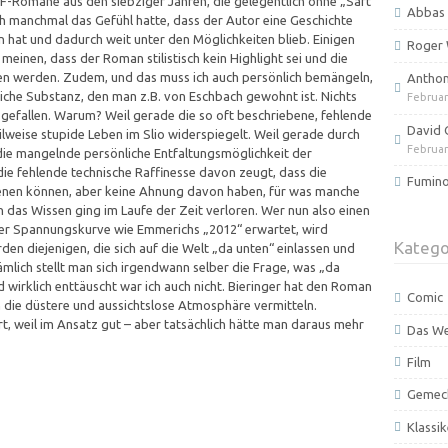
F-Romane aus den siebziger Jahren, die gelegentlich ohne „Saft
Abbas 
ich manchmal das Gefühl hatte, dass der Autor eine Geschichte
hat und dadurch weit unter den Möglichkeiten blieb. Einigen
Roger 
meinen, dass der Roman stilistisch kein Highlight sei und die
en werden. Zudem, und das muss ich auch persönlich bemängeln,
Anthony
liche Substanz, den man z.B. von Eschbach gewohnt ist. Nichts
Februar
 gefallen. Warum? Weil gerade die so oft beschriebene, fehlende
David 
weise stupide Leben im Slio widerspiegelt. Weil gerade durch
Februar
die mangelnde persönliche Entfaltungsmöglichkeit der
die fehlende technische Raffinesse davon zeugt, dass die
Fumino
nen können, aber keine Ahnung davon haben, für was manche
n das Wissen ging im Laufe der Zeit verloren. Wer nun also einen
iner Spannungskurve wie Emmerichs „2012“ erwartet, wird
Katego
rden diejenigen, die sich auf die Welt „da unten“ einlassen und
mlich stellt man sich irgendwann selber die Frage, was „da
nd wirklich enttäuscht war ich auch nicht. Bieringer hat den Roman
Comic
 die düstere und aussichtslose Atmosphäre vermitteln.
t, weil im Ansatz gut – aber tatsächlich hätte man daraus mehr
Das W
Film
Gemec
Klassik