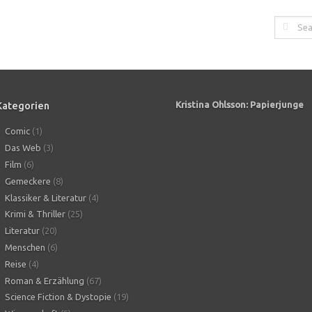
Kategorien
Kristina Ohlsson: Papierjunge
Comic
(1)
Das Web
(3)
Film
(6)
Gemeckere
(8)
Klassiker & Literatur
(4)
Krimi & Thriller
(25)
Literatur
(20)
Menschen
(6)
Reise
(4)
Roman & Erzählung
(67)
Science Fiction & Dystopie
(19)