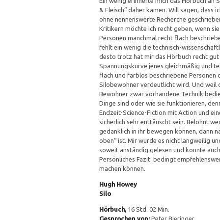
Ein wenig erinnerte mich das Hörbuch an S
& Fleisch“ daher kamen. Will sagen, dass 
ohne nennenswerte Recherche geschrieben 
Kritikern möchte ich recht geben, wenn sie 
Personen manchmal recht flach beschrieb
fehlt ein wenig die technisch-wissenschaft
desto trotz hat mir das Hörbuch recht gut
Spannungskurve jenes gleichmäßig und teil
flach und farblos beschriebene Personen 
Silobewohner verdeutlicht wird. Und weil 
Bewohner zwar vorhandene Technik bedie
Dinge sind oder wie sie funktionieren, den
Endzeit-Science-Fiction mit Action und e
sicherlich sehr enttäuscht sein. Belohnt we
gedanklich in ihr bewegen können, dann nä
oben“ ist. Mir wurde es nicht langweilig u
soweit anständig gelesen und konnte auch
Persönliches Fazit: bedingt empfehlenswer
machen können.
Hugh Howey
Silo
Hörbuch,
16 Std. 02 Min.
Gesprochen von:
Peter Bieringer