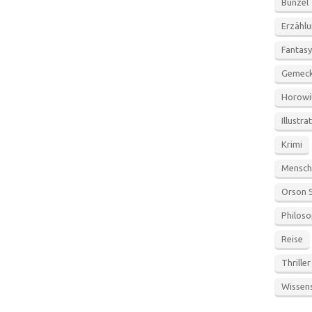
Bunzel
Erzähl
Fantasy
Gemeck
Horowi
Illustra
Krimi
Mensch
Orson 
Philoso
Reise
Thriller
Wissen