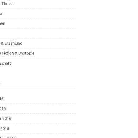
 Thriller
ur
hen
& Erzählung
e Fiction & Dystopie
schaft
e
16
2016
r 2016
 2016