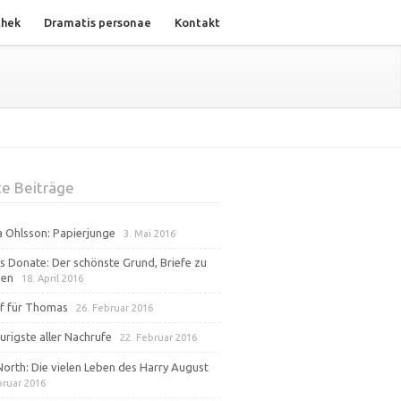
thek
Dramatis personae
Kontakt
e Beiträge
na Ohlsson: Papierjunge
3. Mai 2016
s Donate: Der schönste Grund, Briefe zu
ben
18. April 2016
f für Thomas
26. Februar 2016
urigste aller Nachrufe
22. Februar 2016
North: Die vielen Leben des Harry August
bruar 2016