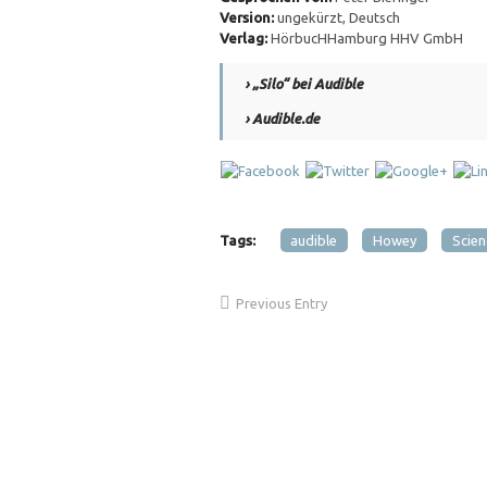
Version:
ungekürzt, Deutsch
Verlag:
HörbucHHamburg HHV GmbH
› „Silo“ bei Audible
› Audible.de
Tags:
audible
Howey
Scien
Previous Entry