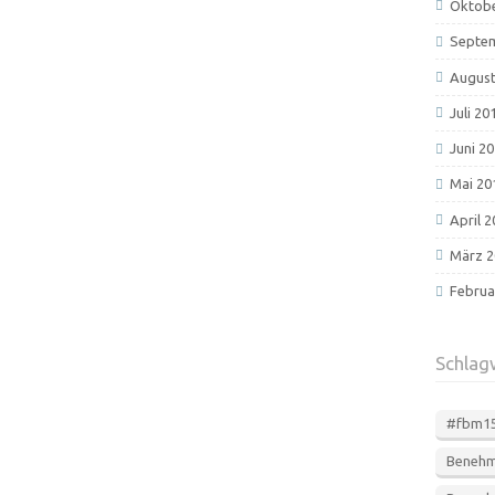
Oktobe
Septe
August
Juli 20
Juni 2
Mai 20
April 
März 2
Februa
Schlag
#fbm1
Beneh