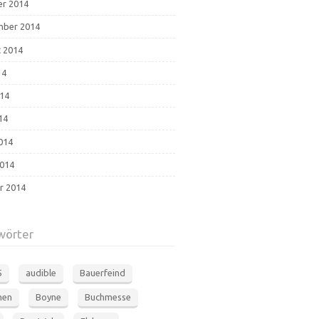
r 2014
mber 2014
 2014
14
014
14
2014
014
r 2014
wörter
5
audible
Bauerfeind
men
Boyne
Buchmesse