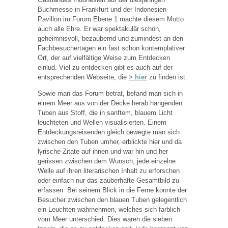
Buchmesse in Frankfurt und der Indonesien-
Pavillon im Forum Ebene 1 machte diesem Motto
auch alle Ehre. Er war spektakulär schön,
geheimnisvoll, bezaubernd und zumindest an den
Fachbesuchertagen ein fast schon kontemplativer
Ort, der auf vielfältige Weise zum Entdecken
einlud. Viel zu entdecken gibt es auch auf der
entsprechenden Webseite, die
> hier
zu finden ist.
Sowie man das Forum betrat, befand man sich in
einem Meer aus von der Decke herab hängenden
Tuben aus Stoff, die in sanftem, blauem Licht
leuchteten und Wellen visualisierten. Einem
Entdeckungsreisenden gleich bewegte man sich
zwischen den Tuben umher, erblickte hier und da
lyrische Zitate auf ihnen und war hin und her
gerissen zwischen dem Wunsch, jede einzelne
Welle auf ihren literarischen Inhalt zu erforschen
oder einfach nur das zauberhafte Gesamtbild zu
erfassen. Bei seinem Blick in die Ferne konnte der
Besucher zwischen den blauen Tuben gelegentlich
ein Leuchten wahrnehmen, welches sich farblich
vom Meer unterschied. Dies waren die sieben