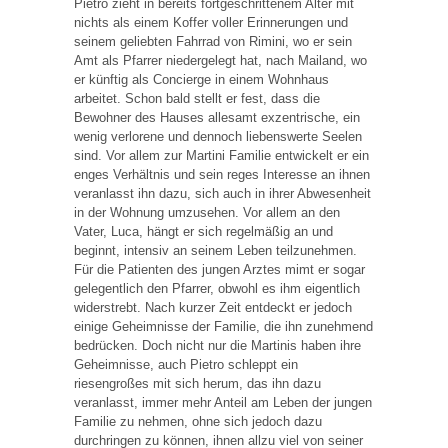
Pietro zieht in bereits fortgeschrittenem Alter mit
nichts als einem Koffer voller Erinnerungen und
seinem geliebten Fahrrad von Rimini, wo er sein
Amt als Pfarrer niedergelegt hat, nach Mailand, wo
er künftig als Concierge in einem Wohnhaus
arbeitet. Schon bald stellt er fest, dass die
Bewohner des Hauses allesamt exzentrische, ein
wenig verlorene und dennoch liebenswerte Seelen
sind. Vor allem zur Martini Familie entwickelt er ein
enges Verhältnis und sein reges Interesse an ihnen
veranlasst ihn dazu, sich auch in ihrer Abwesenheit
in der Wohnung umzusehen. Vor allem an den
Vater, Luca, hängt er sich regelmäßig an und
beginnt, intensiv an seinem Leben teilzunehmen.
Für die Patienten des jungen Arztes mimt er sogar
gelegentlich den Pfarrer, obwohl es ihm eigentlich
widerstrebt. Nach kurzer Zeit entdeckt er jedoch
einige Geheimnisse der Familie, die ihn zunehmend
bedrücken. Doch nicht nur die Martinis haben ihre
Geheimnisse, auch Pietro schleppt ein
riesengroßes mit sich herum, das ihn dazu
veranlasst, immer mehr Anteil am Leben der jungen
Familie zu nehmen, ohne sich jedoch dazu
durchringen zu können, ihnen allzu viel von seiner