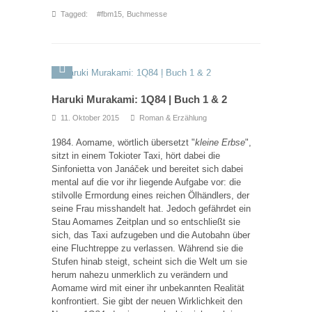
Tagged:
#fbm15
,
Buchmesse
Haruki Murakami: 1Q84 | Buch 1 & 2
11. Oktober 2015
Roman & Erzählung
1984. Aomame, wörtlich übersetzt "
kleine Erbse
",
sitzt in einem Tokioter Taxi, hört dabei die
Sinfonietta von Janáček und bereitet sich dabei
mental auf die vor ihr liegende Aufgabe vor: die
stilvolle Ermordung eines reichen Ölhändlers, der
seine Frau misshandelt hat. Jedoch gefährdet ein
Stau Aomames Zeitplan und so entschließt sie
sich, das Taxi aufzugeben und die Autobahn über
eine Fluchtreppe zu verlassen. Während sie die
Stufen hinab steigt, scheint sich die Welt um sie
herum nahezu unmerklich zu verändern und
Aomame wird mit einer ihr unbekannten Realität
konfrontiert. Sie gibt der neuen Wirklichkeit den