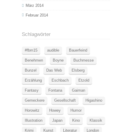
März 2014
Februar 2014
Schlagwörter
#fbm15
audible
Bauerfeind
Benehmen
Boyne
Buchmesse
Bunzel
Das Web
Elsberg
Erzählung
Eschbach
Etzold
Fantasy
Fontana
Gaiman
Gemeckere
Gesellschaft
Higashino
Horowitz
Howey
Humor
Illustration
Japan
Kino
Klassik
Krimi
Kunst
Literatur
London