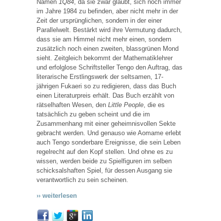
Namen
1Q84
, da sie zwar glaubt, sich noch immer
im Jahre 1984 zu befinden, aber nicht mehr in der
Zeit der ursprünglichen, sondern in der einer
Parallelwelt. Bestärkt wird ihre Vermutung dadurch,
dass sie am Himmel nicht mehr einen, sondern
zusätzlich noch einen zweiten, blassgrünen Mond
sieht. Zeitgleich bekommt der Mathematiklehrer
und erfolglose Schriftsteller Tengo den Auftrag, das
literarische Erstlingswerk der seltsamen, 17-
jährigen Fukaeri so zu redigieren, dass das Buch
einen Literaturpreis erhält. Das Buch erzählt von
rätselhaften Wesen, den
Little People
, die es
tatsächlich zu geben scheint und die im
Zusammenhang mit einer geheimnisvollen Sekte
gebracht werden. Und genauso wie Aomame erlebt
auch Tengo sonderbare Ereignisse, die sein Leben
regelrecht auf den Kopf stellen. Und ohne es zu
wissen, werden beide zu Spielfiguren im selben
schicksalshaften Spiel, für dessen Ausgang sie
verantwortlich zu sein scheinen.
›› weiterlesen