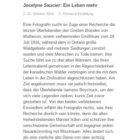
Jocelyne Saucier: Ein Leben mehr
31. Oktober 2015
Roman & Erzählung
Eine Fotografin sucht im Zuge einer Recherche die
letzten Überlebenden des
Großen Brandes von
Matheson
, einem verheerenden Großfeuer vom 29.
Juli 1916, während dem in Ontario große
Waldgebiete und mehrere Siedlungen zerstört
wurden und viele Menschen zu Tode kamen. Ihre
Suche führt sie zu drei alten Männern, die ihren
Lebensabend gemeinsam in der Abgeschiedenheit
der kanadischen Wälder verbringen und die mit dem
Leben in der Zivilisation abgeschlossen haben. Am
Ziel angekommen muss sie jedoch feststellen,
dass der Überlebende namens Boychuck, um den
sich viele Legenden ranken, kurze Zeit zuvor
gestorben ist. Von den beiden verbliebenen
Einsiedlern erfährt die Fotografin nichts, was ihrer
Recherche dienlich sein könnte, denn die alten
freiheitsliebenden Männer hüten und schützen ihre
verschworene Gemeinschaft und begegnen jedem
Neuankömmling mit Misstrauen. Alles ändert sich,
als eine zierliche alte Dame von über achtzig