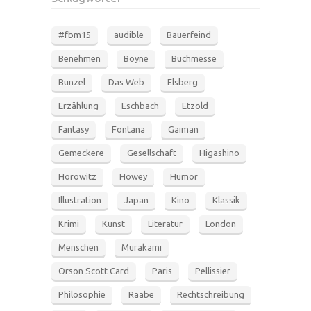
#fbm15
audible
Bauerfeind
Benehmen
Boyne
Buchmesse
Bunzel
Das Web
Elsberg
Erzählung
Eschbach
Etzold
Fantasy
Fontana
Gaiman
Gemeckere
Gesellschaft
Higashino
Horowitz
Howey
Humor
Illustration
Japan
Kino
Klassik
Krimi
Kunst
Literatur
London
Menschen
Murakami
Orson Scott Card
Paris
Pellissier
Philosophie
Raabe
Rechtschreibung