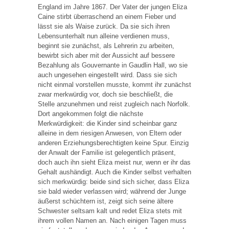
England im Jahre 1867. Der Vater der jungen Eliza
Caine stirbt überraschend an einem Fieber und
lässt sie als Waise zurück. Da sie sich ihren
Lebensunterhalt nun alleine verdienen muss,
beginnt sie zunächst, als Lehrerin zu arbeiten,
bewirbt sich aber mit der Aussicht auf bessere
Bezahlung als Gouvernante in Gaudlin Hall, wo sie
auch ungesehen eingestellt wird. Dass sie sich
nicht einmal vorstellen musste, kommt ihr zunächst
zwar merkwürdig vor, doch sie beschließt, die
Stelle anzunehmen und reist zugleich nach Norfolk.
Dort angekommen folgt die nächste
Merkwürdigkeit: die Kinder sind scheinbar ganz
alleine in dem riesigen Anwesen, von Eltern oder
anderen Erziehungsberechtigten keine Spur. Einzig
der Anwalt der Familie ist gelegentlich präsent,
doch auch ihn sieht Eliza meist nur, wenn er ihr das
Gehalt aushändigt. Auch die Kinder selbst verhalten
sich merkwürdig: beide sind sich sicher, dass Eliza
sie bald wieder verlassen wird; während der Junge
äußerst schüchtern ist, zeigt sich seine ältere
Schwester seltsam kalt und redet Eliza stets mit
ihrem vollen Namen an. Nach einigen Tagen muss