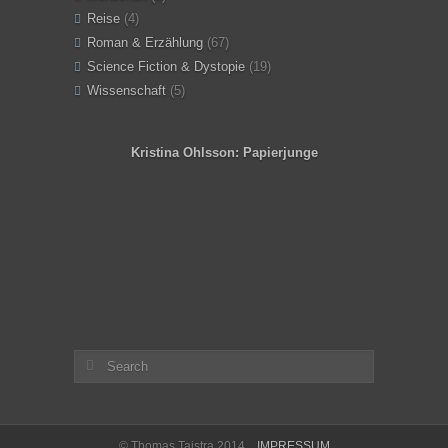
Reise
(4)
Roman & Erzählung
(67)
Science Fiction & Dystopie
(19)
Wissenschaft
(5)
Kristina Ohlsson: Papierjunge
Angeles
© Thomas Taistra 2014
IMPRESSUM