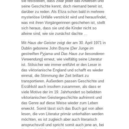
sie feststellen, dass zwar jeder das Anwesen und
seine Geschichte kennt, doch niemand bereit ist,
darüber zu reden. Als Eliza schon bald in mehrere
mysteriöse Unfälle verstrickt wird und herausfindet,
was mit ihren Vorgängerinnen geschehen ist, stellt
sich heraus, dass sie und die Kinder nicht so
alleine sind, wie sie zunächst dachte …
Mit
Haus der Geister
zeigt der am 30. April 1971 in
Dublin geborene John Boyne (
Der Junge im
gestreiften Pyjama
und
Das Haus zur besonderen
Verwendung
) erneut, wie vielfältig seine Literatur
ist. Stilsicher wie immer entführt er den Leser in
das viktorianische England und schafft es wieder
einmal, die Stimmung der Zeit brillant zu
transportieren. Außerdem passen Geschichte und
Erzählstil auch insofern zusammen, als dass er
viele Motive der im 19. Jahrhundert so beliebten
viktorianischen Geistergeschichte aufnimmt und
das Genre auf diese Weise wieder zum Leben
erweckt. Somit lässt sich das Buch gut von allen
lesen, die von Literatur primär unterhalten werden
möchten, es ist zugleich aber auch literarisch
anspruchsvoll und spricht somit auch jene an, bei