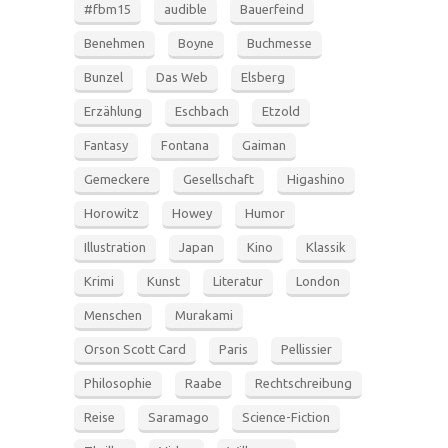
#fbm15
audible
Bauerfeind
Benehmen
Boyne
Buchmesse
Bunzel
Das Web
Elsberg
Erzählung
Eschbach
Etzold
Fantasy
Fontana
Gaiman
Gemeckere
Gesellschaft
Higashino
Horowitz
Howey
Humor
Illustration
Japan
Kino
Klassik
Krimi
Kunst
Literatur
London
Menschen
Murakami
Orson Scott Card
Paris
Pellissier
Philosophie
Raabe
Rechtschreibung
Reise
Saramago
Science-Fiction