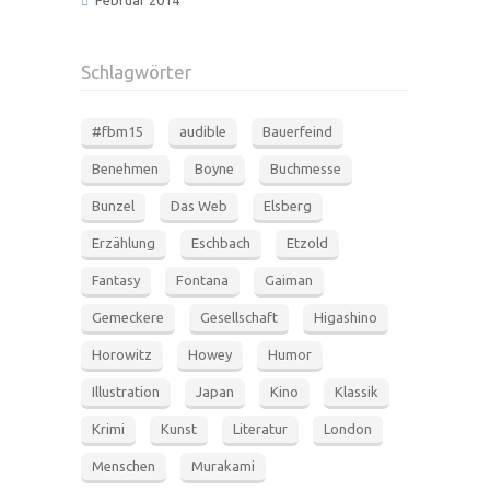
Februar 2014
Schlagwörter
#fbm15
audible
Bauerfeind
Benehmen
Boyne
Buchmesse
Bunzel
Das Web
Elsberg
Erzählung
Eschbach
Etzold
Fantasy
Fontana
Gaiman
Gemeckere
Gesellschaft
Higashino
Horowitz
Howey
Humor
Illustration
Japan
Kino
Klassik
Krimi
Kunst
Literatur
London
Menschen
Murakami