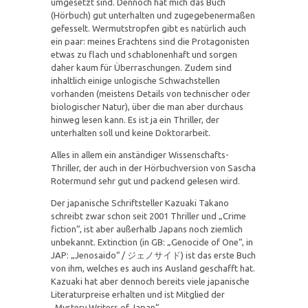
umgesetzt sind. Dennoch hat mich das Buch
(Hörbuch) gut unterhalten und zugegebenermaßen
gefesselt. Wermutstropfen gibt es natürlich auch
ein paar: meines Erachtens sind die Protagonisten
etwas zu flach und schablonenhaft und sorgen
daher kaum für Überraschungen. Zudem sind
inhaltlich einige unlogische Schwachstellen
vorhanden (meistens Details von technischer oder
biologischer Natur), über die man aber durchaus
hinweg lesen kann. Es ist ja ein Thriller, der
unterhalten soll und keine Doktorarbeit.
Alles in allem ein anständiger Wissenschafts-
Thriller, der auch in der Hörbuchversion von Sascha
Rotermund sehr gut und packend gelesen wird.
Der japanische Schriftsteller Kazuaki Takano
schreibt zwar schon seit 2001 Thriller und „Crime
fiction“, ist aber außerhalb Japans noch ziemlich
unbekannt. Extinction (in GB: „Genocide of One“, in
JAP: „Jenosaido“ / ジェノサイド) ist das erste Buch
von ihm, welches es auch ins Ausland geschafft hat.
Kazuaki hat aber dennoch bereits viele japanische
Literaturpreise erhalten und ist Mitglied der
„Mystery Writers of Japan“.