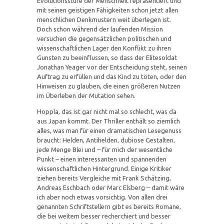
Evolutionsstufe der Menschheit repräsentiert und
mit seinen geistigen Fähigkeiten schon jetzt allen
menschlichen Denkmustern weit überlegen ist.
Doch schon während der laufenden Mission
versuchen die gegensätzlichen politischen und
wissenschaftlichen Lager den Konflikt zu ihren
Gunsten zu beeinflussen, so dass der Elitesoldat
Jonathan Yeager vor der Entscheidung steht, seinen
Auftrag zu erfüllen und das Kind zu töten, oder den
Hinweisen zu glauben, die einen größeren Nutzen
im Überleben der Mutation sehen.
Hoppla, das ist gar nicht mal so schlecht, was da
aus Japan kommt. Der Thriller enthält so ziemlich
alles, was man für einen dramatischen Lesegenuss
braucht: Helden, Antihelden, dubiose Gestalten,
jede Menge Blei und – für mich der wesentliche
Punkt – einen interessanten und spannenden
wissenschaftlichen Hintergrund. Einige Kritiker
ziehen bereits Vergleiche mit Frank Schätzing,
Andreas Eschbach oder Marc Elsberg – damit wäre
ich aber noch etwas vorsichtig. Von allen drei
genannten Schriftstellern gibt es bereits Romane,
die bei weitem besser recherchiert und besser