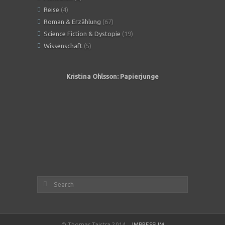
Reise
(4)
Roman & Erzählung
(67)
Science Fiction & Dystopie
(19)
Wissenschaft
(5)
Kristina Ohlsson: Papierjunge
Angeles
© Thomas Taistra 2014
IMPRESSUM