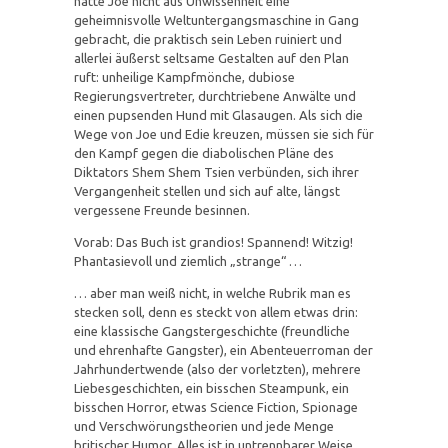
hätte Joe nicht aus Unwissenheit eine
geheimnisvolle Weltuntergangsmaschine in Gang
gebracht, die praktisch sein Leben ruiniert und
allerlei äußerst seltsame Gestalten auf den Plan
ruft: unheilige Kampfmönche, dubiose
Regierungsvertreter, durchtriebene Anwälte und
einen pupsenden Hund mit Glasaugen. Als sich die
Wege von Joe und Edie kreuzen, müssen sie sich für
den Kampf gegen die diabolischen Pläne des
Diktators Shem Shem Tsien verbünden, sich ihrer
Vergangenheit stellen und sich auf alte, längst
vergessene Freunde besinnen.
Vorab: Das Buch ist grandios! Spannend! Witzig!
Phantasievoll und ziemlich „strange“ …
… aber man weiß nicht, in welche Rubrik man es
stecken soll, denn es steckt von allem etwas drin:
eine klassische Gangstergeschichte (freundliche
und ehrenhafte Gangster), ein Abenteuerroman der
Jahrhundertwende (also der vorletzten), mehrere
Liebesgeschichten, ein bisschen Steampunk, ein
bisschen Horror, etwas Science Fiction, Spionage
und Verschwörungstheorien und jede Menge
britischer Humor. Alles ist in untrennbarer Weise