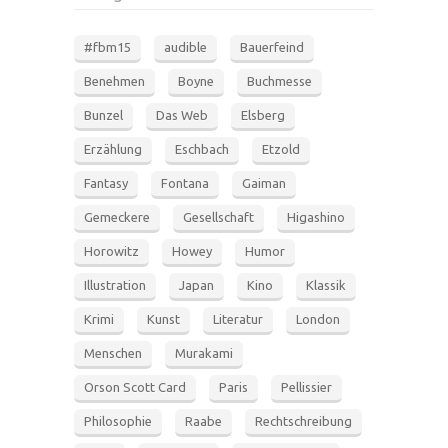
#fbm15
audible
Bauerfeind
Benehmen
Boyne
Buchmesse
Bunzel
Das Web
Elsberg
Erzählung
Eschbach
Etzold
Fantasy
Fontana
Gaiman
Gemeckere
Gesellschaft
Higashino
Horowitz
Howey
Humor
Illustration
Japan
Kino
Klassik
Krimi
Kunst
Literatur
London
Menschen
Murakami
Orson Scott Card
Paris
Pellissier
Philosophie
Raabe
Rechtschreibung