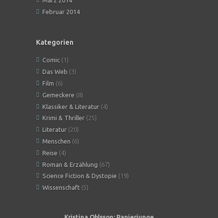
Februar 2014
Kategorien
Comic
(1)
Das Web
(3)
Film
(6)
Gemeckere
(8)
Klassiker & Literatur
(4)
Krimi & Thriller
(25)
Literatur
(20)
Menschen
(6)
Reise
(4)
Roman & Erzählung
(67)
Science Fiction & Dystopie
(19)
Wissenschaft
(5)
Kristina Ohlsson: Papierjunge
Angeles