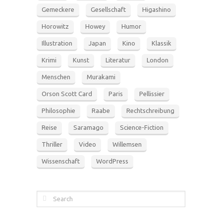
Gemeckere
Gesellschaft
Higashino
Horowitz
Howey
Humor
Illustration
Japan
Kino
Klassik
Krimi
Kunst
Literatur
London
Menschen
Murakami
Orson Scott Card
Paris
Pellissier
Philosophie
Raabe
Rechtschreibung
Reise
Saramago
Science-Fiction
Thriller
Video
Willemsen
Wissenschaft
WordPress