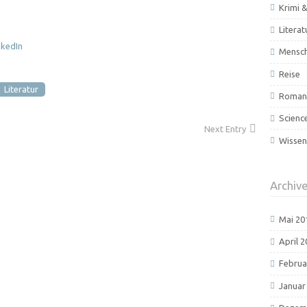
Krimi &
Literat
Mensc
Reise
Literatur
Roman 
Scienc
Next Entry
Wissen
Archiv
Mai 20
April 
Februa
Januar