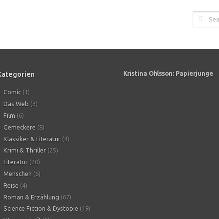
Kategorien
Kristina Ohlsson: Papierjunge
Comic
(1)
Das Web
(3)
Film
(6)
Gemeckere
(8)
Klassiker & Literatur
(4)
Krimi & Thriller
(25)
Literatur
(20)
Menschen
(6)
Reise
(4)
Roman & Erzählung
(67)
Science Fiction & Dystopie
(19)