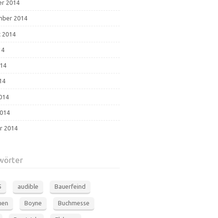
r 2014
mber 2014
 2014
14
014
14
2014
014
r 2014
wörter
5
audible
Bauerfeind
men
Boyne
Buchmesse