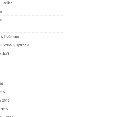
 Thriller
ur
hen
& Erzählung
e Fiction & Dystopie
schaft
e
16
2016
r 2016
 2016