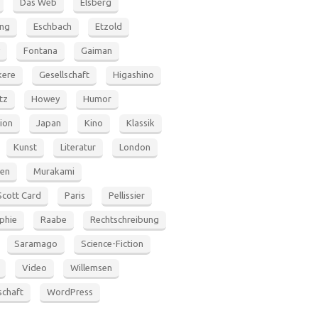
Das Web
Elsberg
ung
Eschbach
Etzold
Fontana
Gaiman
ere
Gesellschaft
Higashino
tz
Howey
Humor
tion
Japan
Kino
Klassik
Kunst
Literatur
London
en
Murakami
Scott Card
Paris
Pellissier
phie
Raabe
Rechtschreibung
Saramago
Science-Fiction
Video
Willemsen
schaft
WordPress