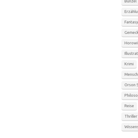
Bunzel
Erzähl
Fantasy
Gemeck
Horowi
Illustra
Krimi
Mensch
Orson 
Philoso
Reise
Thriller
Wissen