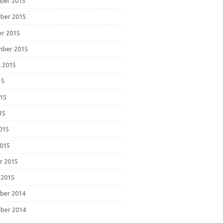
ber 2015
ber 2015
r 2015
mber 2015
 2015
15
015
15
2015
015
r 2015
 2015
ber 2014
ber 2014