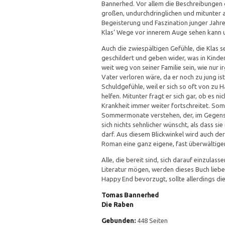
Bannerhed. Vor allem die Beschreibungen d
großen, undurchdringlichen und mitunter a
Begeisterung und Faszination junger Jahre
Klas‘ Wege vor innerem Auge sehen kann un
Auch die zwiespältigen Gefühle, die Klas 
geschildert und geben wider, was in Kinder
weit weg von seiner Familie sein, wie nur 
Vater verloren wäre, da er noch zu jung is
Schuldgefühle, weil er sich so oft von zu 
helfen. Mitunter fragt er sich gar, ob es n
Krankheit immer weiter fortschreitet. Som
Sommermonate verstehen, der, im Gegensa
sich nichts sehnlicher wünscht, als dass si
darf. Aus diesem Blickwinkel wird auch de
Roman eine ganz eigene, fast überwältig
Alle, die bereit sind, sich darauf einzula
Literatur mögen, werden dieses Buch lieben
Happy End bevorzugt, sollte allerdings di
Tomas Bannerhed
Die Raben
Gebunden:
448 Seiten