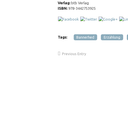
Verlag:
btb Verlag
ISBN:
978-3442753925
Tags:
Bannerhed
Erzählung
Previous Entry