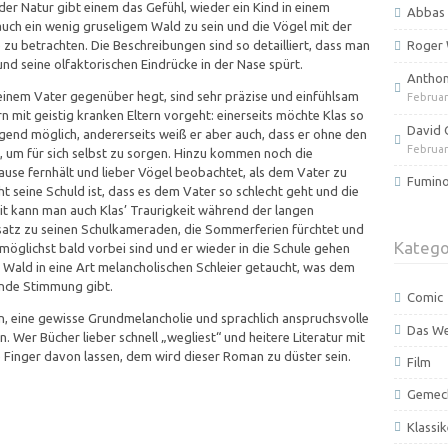
er Natur gibt einem das Gefühl, wieder ein Kind in einem
Abbas 
uch ein wenig gruseligem Wald zu sein und die Vögel mit der
 zu betrachten. Die Beschreibungen sind so detailliert, dass man
Roger 
d seine olfaktorischen Eindrücke in der Nase spürt.
Anthony
seinem Vater gegenüber hegt, sind sehr präzise und einfühlsam
Februar
n mit geistig kranken Eltern vorgeht: einerseits möchte Klas so
David 
irgend möglich, andererseits weiß er aber auch, dass er ohne den
Februar
t, um für sich selbst zu sorgen. Hinzu kommen noch die
Hause fernhält und lieber Vögel beobachtet, als dem Vater zu
Fumino
icht seine Schuld ist, dass es dem Vater so schlecht geht und die
it kann man auch Klas’ Traurigkeit während der langen
tz zu seinen Schulkameraden, die Sommerferien fürchtet und
Katego
e möglichst bald vorbei sind und er wieder in die Schule gehen
r Wald in eine Art melancholischen Schleier getaucht, was dem
ende Stimmung gibt.
Comic
ssen, eine gewisse Grundmelancholie und sprachlich anspruchsvolle
Das W
. Wer Bücher lieber schnell „wegliest“ und heitere Literatur mit
e Finger davon lassen, dem wird dieser Roman zu düster sein.
Film
Gemec
Klassik