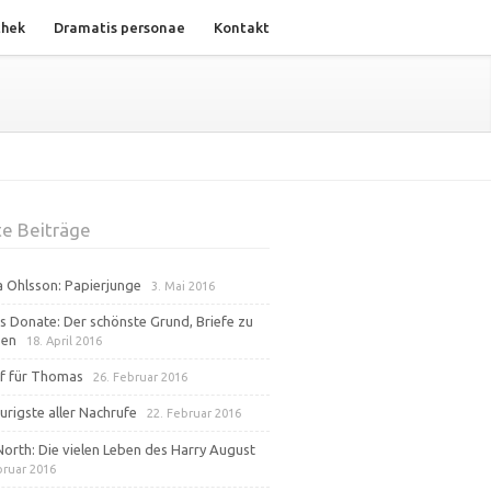
thek
Dramatis personae
Kontakt
e Beiträge
na Ohlsson: Papierjunge
3. Mai 2016
s Donate: Der schönste Grund, Briefe zu
ben
18. April 2016
f für Thomas
26. Februar 2016
urigste aller Nachrufe
22. Februar 2016
North: Die vielen Leben des Harry August
bruar 2016