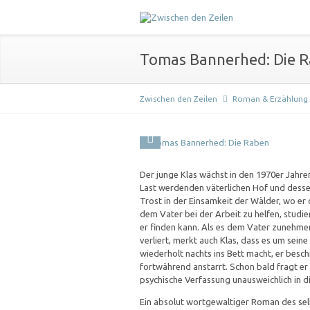
Tomas Bannerhed: Die 
Zwischen den Zeilen
Roman & Erzählung
Der junge Klas wächst in den 1970er Jahre
Last werdenden väterlichen Hof und desse
Trost in der Einsamkeit der Wälder, wo er 
dem Vater bei der Arbeit zu helfen, studier
er finden kann. Als es dem Vater zunehme
verliert, merkt auch Klas, dass es um seine 
wiederholt nachts ins Bett macht, er besc
fortwährend anstarrt. Schon bald fragt er 
psychische Verfassung unausweichlich in di
Ein absolut wortgewaltiger Roman des s