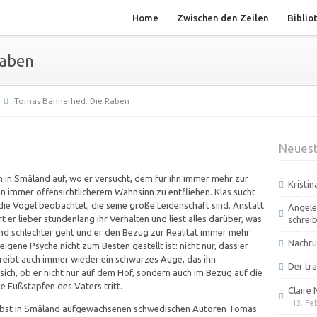
Home
Zwischen den Zeilen
Biblio
Raben
Tomas Bannerhed: Die Raben
Neuest
n in Småland auf, wo er versucht, dem für ihn immer mehr zur
Kristi
n immer offensichtlicherem Wahnsinn zu entfliehen. Klas sucht
die Vögel beobachtet, die seine große Leidenschaft sind. Anstatt
Angele
t er lieber stundenlang ihr Verhalten und liest alles darüber, was
schrei
nd schlechter geht und er den Bezug zur Realität immer mehr
Nachru
eigene Psyche nicht zum Besten gestellt ist: nicht nur, dass er
hreibt auch immer wieder ein schwarzes Auge, das ihn
Der tra
sich, ob er nicht nur auf dem Hof, sondern auch im Bezug auf die
e Fußstapfen des Vaters tritt.
Claire 
13. Fe
elbst in Småland aufgewachsenen schwedischen Autoren Tomas